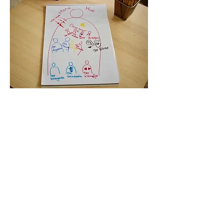
Psychotherapie Spilger
Lange Gasse 4
86152 Augsburg
Cookies
Impressum
Datenschutz
© 2023 Thore Spilger